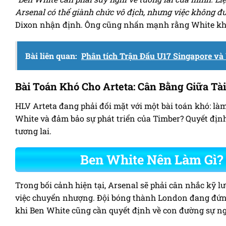
Arsenal có thể giành chức vô địch, nhưng việc không đ
Dixon nhận định. Ông cũng nhấn mạnh rằng White không
Bài liên quan:
Phân tích Trận Đấu U17 Singapore và
Bài Toán Khó Cho Arteta: Cân Bằng Giữa Tà
HLV Arteta đang phải đối mặt với một bài toán khó: là
White và đảm bảo sự phát triển của Timber? Quyết địn
tương lai.
Ben White Nên Làm Gì?
Trong bối cảnh hiện tại, Arsenal sẽ phải cân nhắc kỹ lư
việc chuyển nhượng. Đội bóng thành London đang đứng
khi Ben White cũng cần quyết định về con đường sự ngh