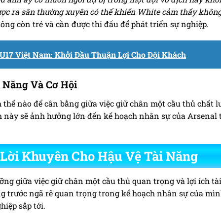
ược ra sân thường xuyên có thể khiến White cảm thấy không 
 còn trẻ và cần được thi đấu để phát triển sự nghiệp.
 U17 Việt Nam: Khởi Đầu Thuận Lợi Cho Đội Khách
i Năng Và Cơ Hội
m thế nào để cân bằng giữa việc giữ chân một cầu thủ chất 
h này sẽ ảnh hưởng lớn đến kế hoạch nhân sự của Arsenal 
 Lời Khuyên Cho Hậu Vệ Tài Năng
ỡng giữa việc giữ chân một cầu thủ quan trọng và lợi ích tà
 trước ngã rẽ quan trọng trong kế hoạch nhân sự của mìn
iệp sắp tới.