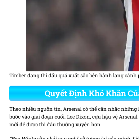
Timber đang thi đấu quá xuất sắc bên hành lang cánh 
Quyết Định Khó Khăn Của
Theo nhiều nguồn tin, Arsenal có thể cân nhắc những 
bước vào giai đoạn cuối. Lee Dixon, cựu hậu vệ Arsenal
mới để được thi đấu thường xuyên hơn.
“Ben White cần phải suy nghĩ về tương lai của mình. Li