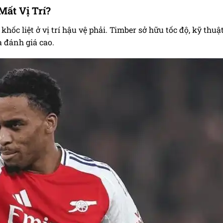
Mất Vị Trí?
hốc liệt ở vị trí hậu vệ phải. Timber sở hữu tốc độ, kỹ thuậ
 đánh giá cao.