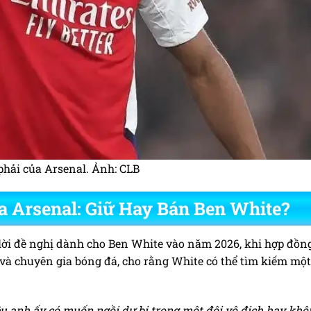
phải của Arsenal. Ảnh: CLB
 Arsenal: Giữ Hay Bán Ben White?
lời đề nghị dành cho Ben White vào năm 2026, khi hợp đồn
 và chuyên gia bóng đá, cho rằng White có thể tìm kiếm mộ
ệu anh ấy có muốn ngồi dự bị trong một đội vô địch hay kh