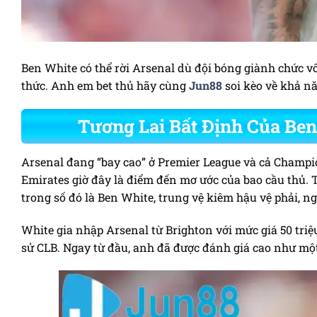
Ben White có thể rời Arsenal dù đội bóng giành chức vô
thức. Anh em bet thủ hãy cùng
Jun88
soi kèo về khả nă
Tương Lai Bất Định Của Ben 
Arsenal đang “bay cao” ở Premier League và cả Champio
Emirates giờ đây là điểm đến mơ ước của bao cầu thủ. 
trong số đó là Ben White, trung vệ kiêm hậu vệ phải, n
White gia nhập Arsenal từ Brighton với mức giá 50 triệ
sử CLB. Ngay từ đầu, anh đã được đánh giá cao như một