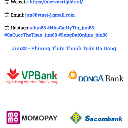
Website:
https://niervaertgilde.nl/
Email:
jun88wnet@gmail.com
Hastags:
#Jun88 #NhaCaiUyTin_jun88
#CaCuocTheThao_jun88 #SongBaiOnline_jun88
Jun88 - Phương Thức Thanh Toán Đa Dạng