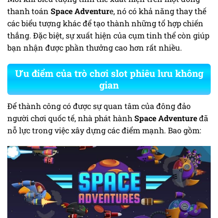
thanh toán
Space Adventur
e, nó có khả năng thay thế
các biểu tượng khác để tạo thành những tổ hợp chiến
thắng. Đặc biệt, sự xuất hiện của cụm tinh thể còn giúp
bạn nhận được phần thưởng cao hơn rất nhiều.
Ưu điểm của trò chơi slot phiêu lưu không
gian
Để thành công có được sự quan tâm của đông đảo
người chơi quốc tế, nhà phát hành
Space Adventure
đã
nỗ lực trong việc xây dựng các điểm mạnh. Bao gồm: