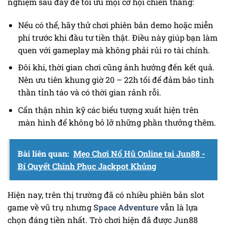
nghiệm sau đây để tối ưu mọi cơ hội chiến thắng:
Nếu có thể, hãy thử chơi phiên bản demo hoặc miễn
phí trước khi đầu tư tiền thật. Điều này giúp bạn làm
quen với gameplay mà không phải rủi ro tài chính.
Đôi khi, thời gian chơi cũng ảnh hưởng đến kết quả.
Nên ưu tiên khung giờ 20 – 22h tối để đảm bảo tinh
thần tỉnh táo và có thời gian rảnh rỗi.
Cẩn thận nhìn kỹ các biểu tượng xuất hiện trên
màn hình để không bỏ lỡ những phần thưởng thêm.
Bài liên quan:
Mẹo Chơi Nổ Hũ Online tại Jun88 -
Bí Quyết Chinh Phục Jackpot Khủng
Hiện nay, trên thị trường đã có nhiều phiên bản slot
game về vũ trụ nhưng
Space Adventure
vẫn là lựa
chọn đáng tiền nhất. Trò chơi hiện đã được Jun88