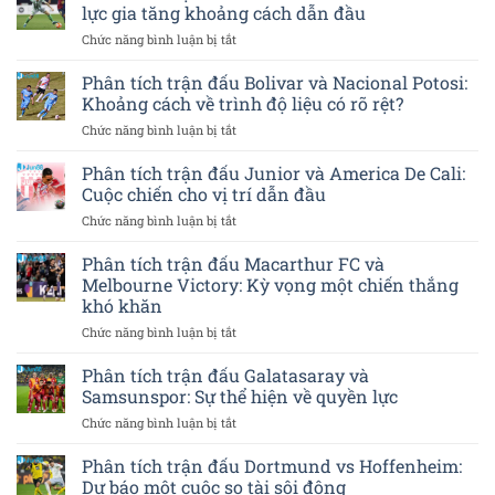
lực gia tăng khoảng cách dẫn đầu
ở
Chức năng bình luận bị tắt
Phân
tích
Phân tích trận đấu Bolivar và Nacional Potosi:
trận
Khoảng cách về trình độ liệu có rõ rệt?
đấu
ở
Chức năng bình luận bị tắt
Real
Phân
Betis
tích
Phân tích trận đấu Junior và America De Cali:
vs
trận
Barcelona:
Cuộc chiến cho vị trí dẫn đầu
đấu
Nỗ
ở
Chức năng bình luận bị tắt
Bolivar
lực
Phân
và
gia
tích
Phân tích trận đấu Macarthur FC và
Nacional
tăng
trận
Potosi:
Melbourne Victory: Kỳ vọng một chiến thắng
khoảng
đấu
Khoảng
cách
khó khăn
Junior
cách
dẫn
ở
Chức năng bình luận bị tắt
và
về
đầu
Phân
America
trình
tích
De
Phân tích trận đấu Galatasaray và
độ
trận
Cali:
liệu
Samsunspor: Sự thể hiện về quyền lực
đấu
Cuộc
có
ở
Chức năng bình luận bị tắt
Macarthur
chiến
rõ
Phân
FC
cho
rệt?
tích
Phân tích trận đấu Dortmund vs Hoffenheim:
và
vị
trận
Melbourne
trí
Dự báo một cuộc so tài sôi động