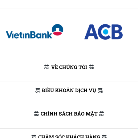
VỀ CHÚNG TÔI
ĐIỀU KHOẢN DỊCH VỤ
CHÍNH SÁCH BẢO MẬT
CHĂM SÓC KHÁCH HÀNG