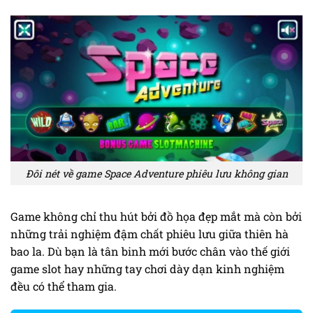
Đôi nét về game Space Adventure phiêu lưu không gian
Game không chỉ thu hút bởi đồ họa đẹp mắt mà còn bởi
những trải nghiệm đậm chất phiêu lưu giữa thiên hà
bao la. Dù bạn là tân binh mới bước chân vào thế giới
game slot hay những tay chơi dày dạn kinh nghiệm
đều có thể tham gia.