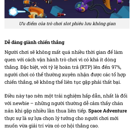
Ưu điểm của trò chơi slot phiêu lưu không gian
Dễ dàng giành chiến thắng
Người chơi sẽ không mất quá nhiều thời gian để làm
quen với cách vận hành trò chơi vì có khá ít dòng
thắng. Đặc biệt, với tỷ lệ hoàn trả (RTP) lên đến 97%,
người chơi có thể thường xuyên nhận được các tổ hợp
chiến thắng, sẽ không thể liên tục gặp phải thất bại.
Điều này tạo nên một trải nghiệm hấp dẫn, nhất là đối
với newbie – những người thường dễ cảm thấy chán
nản khi gặp nhiều lần thua liên tiếp.
Space Adventure
thực sự là sự lựa chọn lý tưởng cho người chơi mới
muốn vừa giải trí vừa có cơ hội thắng cao.