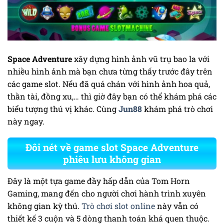
Space Adventure
xây dựng hình ảnh vũ trụ bao la với
nhiều hình ảnh mà bạn chưa từng thấy trước đây trên
các game slot. Nếu đã quá chán với hình ảnh hoa quả,
thần tài, đồng xu,… thì giờ đây bạn có thể khám phá các
biểu tượng thú vị khác. Cùng
Jun88
khám phá trò chơi
này ngay.
Đôi nét về game slot Space Adventure
phiêu lưu không gian
Đây là một tựa game đầy hấp dẫn của Tom Horn
Gaming, mang đến cho người chơi hành trình xuyên
không gian kỳ thú.
Trò chơi slot online
này vẫn có
thiết kế 3 cuộn và 5 dòng thanh toán khá quen thuộc.