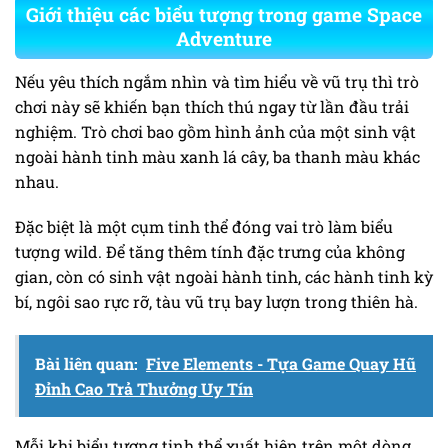
Giới thiệu các biểu tượng trong game Space
Adventure
Nếu yêu thích ngắm nhìn và tìm hiểu về vũ trụ thì trò
chơi này sẽ khiến bạn thích thú ngay từ lần đầu trải
nghiệm. Trò chơi bao gồm hình ảnh của một sinh vật
ngoài hành tinh màu xanh lá cây, ba thanh màu khác
nhau.
Đặc biệt là một cụm tinh thể đóng vai trò làm biểu
tượng wild. Để tăng thêm tính đặc trưng của không
gian, còn có sinh vật ngoài hành tinh, các hành tinh kỳ
bí, ngôi sao rực rỡ, tàu vũ trụ bay lượn trong thiên hà.
Bài liên quan:
Five Elements - Tựa Game Quay Hũ
Đỉnh Cao Trả Thưởng Uy Tín
Mỗi khi biểu tượng tinh thể xuất hiện trên một dòng