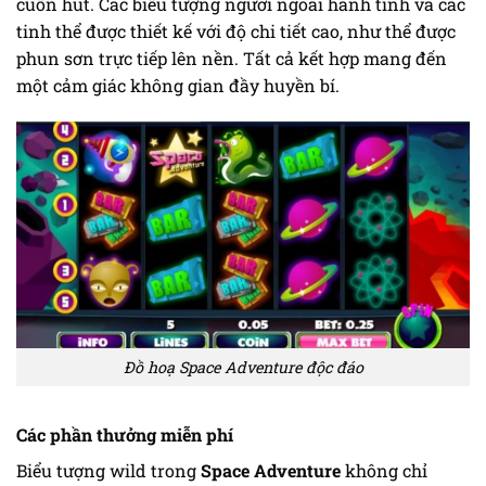
cuốn hút. Các biểu tượng người ngoài hành tinh và các
tinh thể được thiết kế với độ chi tiết cao, như thể được
phun sơn trực tiếp lên nền. Tất cả kết hợp mang đến
một cảm giác không gian đầy huyền bí.
Đồ hoạ Space Adventure độc đáo
Các phần thưởng miễn phí
Biểu tượng wild trong
Space Adventure
không chỉ