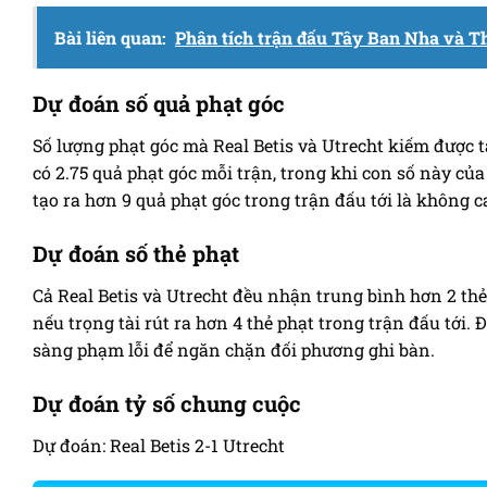
Bài liên quan:
Phân tích trận đấu Tây Ban Nha và Th
Dự đoán số quả phạt góc
Số lượng phạt góc mà Real Betis và Utrecht kiếm được 
có 2.75 quả phạt góc mỗi trận, trong khi con số này của
tạo ra hơn 9 quả phạt góc trong trận đấu tới là không c
Dự đoán số thẻ phạt
Cả Real Betis và Utrecht đều nhận trung bình hơn 2 th
nếu trọng tài rút ra hơn 4 thẻ phạt trong trận đấu tới. Đ
sàng phạm lỗi để ngăn chặn đối phương ghi bàn.
Dự đoán tỷ số chung cuộc
Dự đoán: Real Betis 2-1 Utrecht