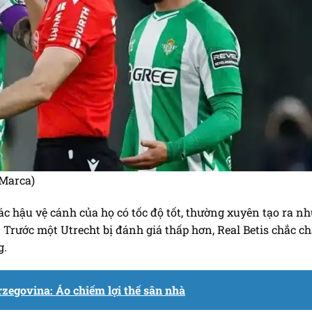
 Marca)
c hậu vệ cánh của họ có tốc độ tốt, thường xuyên tạo ra n
 Trước một Utrecht bị đánh giá thấp hơn, Real Betis chắc ch
g.
rzegovina: Áo chiếm lợi thế sân nhà