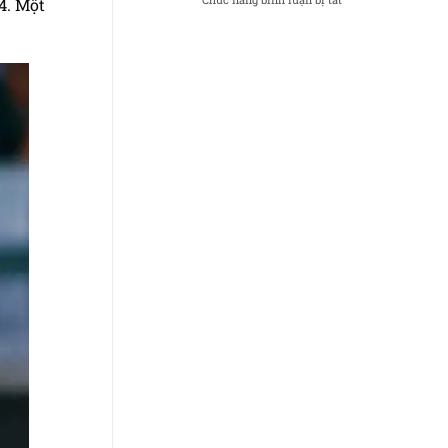
4. Một
thắng
Phân
Sunderland:
tích
Liệu
trận
đội
đấu
chủ
Leeds
nhà
và
có
Chelsea:
tiếp
Cuộc
tục
khủng
thắng
hoảng
lợi?
liệu
có
tiếp
diễn?