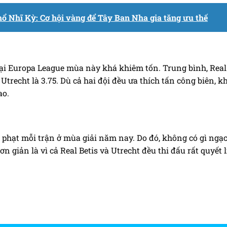
ổ Nhĩ Kỳ: Cơ hội vàng để Tây Ban Nha gia tăng ưu thế
tại Europa League mùa này khá khiêm tốn. Trung bình, Real 
 Utrecht là 3.75. Dù cả hai đội đều ưa thích tấn công biên, 
ao.
ẻ phạt mỗi trận ở mùa giải năm nay. Do đó, không có gì ngạ
ơn giản là vì cả Real Betis và Utrecht đều thi đấu rất quyết l