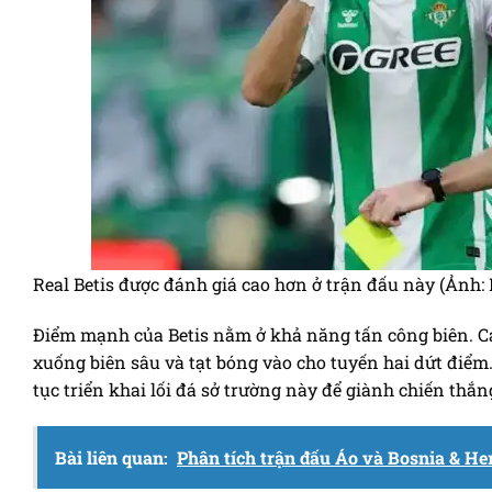
Real Betis được đánh giá cao hơn ở trận đấu này (Ảnh:
Điểm mạnh của Betis nằm ở khả năng tấn công biên. Cá
xuống biên sâu và tạt bóng vào cho tuyến hai dứt điểm.
tục triển khai lối đá sở trường này để giành chiến thắn
Bài liên quan:
Phân tích trận đấu Áo và Bosnia & He