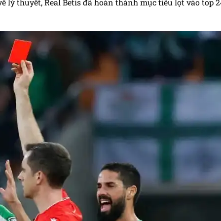
ề lý thuyết, Real Betis đã hoàn thành mục tiêu lọt vào top 2