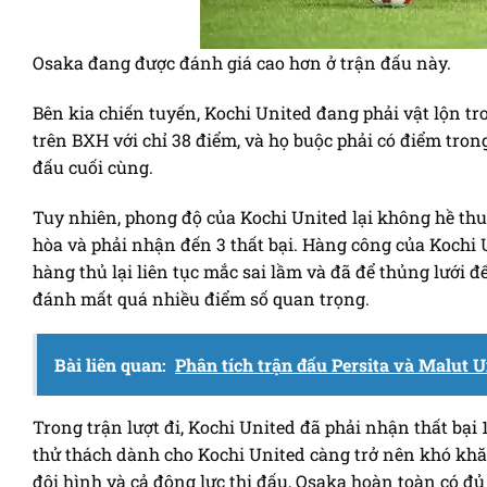
Osaka đang được đánh giá cao hơn ở trận đấu này.
Bên kia chiến tuyến, Kochi United đang phải vật lộn t
trên BXH với chỉ 38 điểm, và họ buộc phải có điểm tro
đấu cuối cùng.
Tuy nhiên, phong độ của Kochi United lại không hề thuy
hòa và phải nhận đến 3 thất bại. Hàng công của Kochi Un
hàng thủ lại liên tục mắc sai lầm và đã để thủng lưới
đánh mất quá nhiều điểm số quan trọng.
Bài liên quan:
Phân tích trận đấu Persita và Malut 
Trong trận lượt đi, Kochi United đã phải nhận thất bại 
thử thách dành cho Kochi United càng trở nên khó khăn
đội hình và cả động lực thi đấu, Osaka hoàn toàn có đ