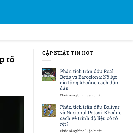
CẬP NHẬT TIN HOT
p rõ
Phân tích trận đấu Real
Betis vs Barcelona: Nỗ lực
gia tăng khoảng cách dẫn
đầu
ở
Chức năng bình luận bị tắt
Phân
tích
Phân tích trận đấu Bolivar
trận
và Nacional Potosi: Khoảng
đấu
cách về trình độ liệu có rõ
Real
rệt?
Betis
vs
ở
Chức năng bình luận bị tắt