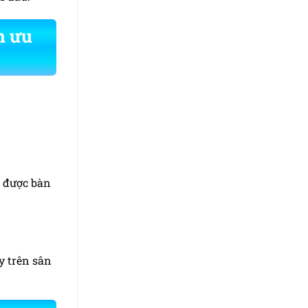
m ưu
i được bàn
y trên sân