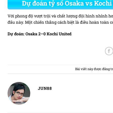
Dự đoán tỷ số Osaka vs Kochi
Với phong độ vượt trội và chất lượng đội hình nhỉnh h
đấu này. Một chiến thắng cách biệt là điều hoàn toàn có
Dự đoán: Osaka 2–0 Kochi United
Bài viết này được đăng t
JUN88