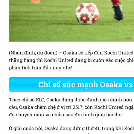
(Nhận định, dự đoán) – Osaka sẽ tiếp đón Kochi United
thăng hạng thì Kochi United đang bị cuốn vào cuộc ch
phân tích trận đấu này nhé!
Chỉ số sức mạnh Osaka vs
Theo chỉ số ELO, Osaka đang được đánh giá nhỉnh hơn 
cầu, Osaka chễm chệ ở vị trí 2517, còn Kochi United ngậ
độ chuyên môn và chiều sâu đội hình giữa hai đội.
Ở giải quốc nội, Osaka đang đứng thứ 41, trong khi Ko