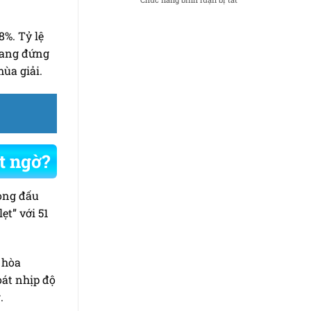
thắng
Phân
Sunderland:
tích
Liệu
8%. Tỷ lệ
trận
đội
đấu
chủ
 đang đứng
Leeds
nhà
ùa giải.
và
có
Chelsea:
tiếp
Cuộc
tục
khủng
thắng
hoảng
lợi?
liệu
có
tiếp
t ngờ?
diễn?
vòng đấu
ẹt” với 51
 hòa
oát nhịp độ
.