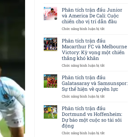
Barcelona:
Phân
Nỗ
tích
Phân tích trận đấu Junior
lực
trận
và America De Cali: Cuộc
gia
đấu
chiến cho vị trí dẫn đầu
tăng
Bolivar
khoảng
ở
Chức năng bình luận bị tắt
và
cách
Phân
Nacional
dẫn
tích
Potosi:
Phân tích trận đấu
đầu
trận
Khoảng
Macarthur FC và Melbourne
đấu
cách
Victory: Kỳ vọng một chiến
Junior
về
thắng khó khăn
và
trình
America
độ
ở
Chức năng bình luận bị tắt
De
liệu
Phân
Cali:
có
tích
Phân tích trận đấu
Cuộc
rõ
trận
Galatasaray và Samsunspor:
chiến
rệt?
đấu
Sự thể hiện về quyền lực
cho
Macarthur
vị
ở
Chức năng bình luận bị tắt
FC
trí
Phân
và
dẫn
tích
Melbourne
Phân tích trận đấu
đầu
trận
Victory:
Dortmund vs Hoffenheim:
đấu
Kỳ
Dự báo một cuộc so tài sôi
Galatasaray
vọng
động
và
một
Samsunspor:
chiến
ở
Chức năng bình luận bị tắt