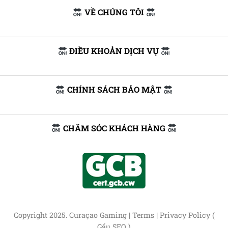
VỀ CHÚNG TÔI
ĐIỀU KHOẢN DỊCH VỤ
CHÍNH SÁCH BẢO MẬT
CHĂM SÓC KHÁCH HÀNG
Copyright 2025. Curaçao Gaming | Terms | Privacy Policy (
Gấu SEO )