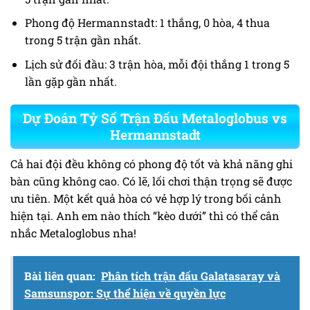
Phong độ Hermannstadt: 1 thắng, 0 hòa, 4 thua
trong 5 trận gần nhất.
Lịch sử đối đầu: 3 trận hòa, mỗi đội thắng 1 trong 5
lần gặp gần nhất.
Dự Đoán Tỷ Số Trận Đấu Metaloglobus vs
Hermannstadt
Cả hai đội đều không có phong độ tốt và khả năng ghi
bàn cũng không cao. Có lẽ, lối chơi thận trọng sẽ được
ưu tiên. Một kết quả hòa có vẻ hợp lý trong bối cảnh
hiện tại. Anh em nào thích “kèo dưới” thì có thể cân
nhắc Metaloglobus nha!
Bài liên quan:
Phân tích trận đấu Galatasaray và
Samsunspor: Sự thể hiện về quyền lực