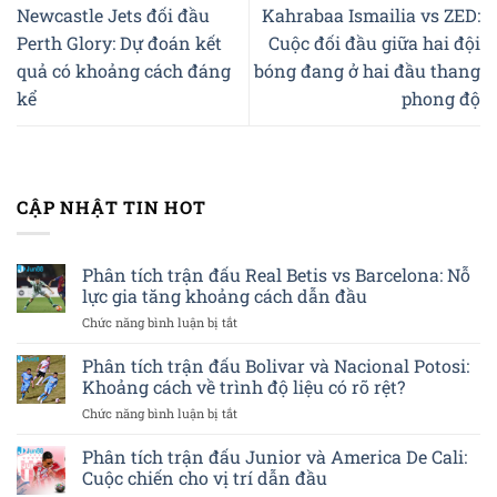
Newcastle Jets đối đầu
Kahrabaa Ismailia vs ZED:
Perth Glory: Dự đoán kết
Cuộc đối đầu giữa hai đội
quả có khoảng cách đáng
bóng đang ở hai đầu thang
kể
phong độ
CẬP NHẬT TIN HOT
Phân tích trận đấu Real Betis vs Barcelona: Nỗ
lực gia tăng khoảng cách dẫn đầu
ở
Chức năng bình luận bị tắt
Phân
tích
Phân tích trận đấu Bolivar và Nacional Potosi:
trận
Khoảng cách về trình độ liệu có rõ rệt?
đấu
ở
Chức năng bình luận bị tắt
Real
Phân
Betis
tích
Phân tích trận đấu Junior và America De Cali:
vs
trận
Barcelona:
Cuộc chiến cho vị trí dẫn đầu
đấu
Nỗ