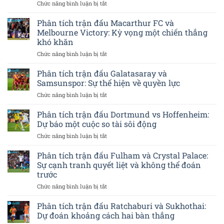
ở
Chức năng bình luận bị tắt
Bolivar
lực
Phân
và
gia
tích
Phân tích trận đấu Macarthur FC và
Nacional
tăng
trận
Potosi:
Melbourne Victory: Kỳ vọng một chiến thắng
khoảng
đấu
Khoảng
cách
khó khăn
Junior
cách
dẫn
ở
Chức năng bình luận bị tắt
và
về
đầu
Phân
America
trình
tích
De
Phân tích trận đấu Galatasaray và
độ
trận
Cali:
liệu
Samsunspor: Sự thể hiện về quyền lực
đấu
Cuộc
có
ở
Chức năng bình luận bị tắt
Macarthur
chiến
rõ
Phân
FC
cho
rệt?
tích
Phân tích trận đấu Dortmund vs Hoffenheim:
và
vị
trận
Melbourne
trí
Dự báo một cuộc so tài sôi động
đấu
Victory:
dẫn
ở
Chức năng bình luận bị tắt
Galatasaray
Kỳ
đầu
Phân
và
vọng
tích
Phân tích trận đấu Fulham và Crystal Palace:
Samsunspor:
một
trận
Sự
Sự cạnh tranh quyết liệt và không thể đoán
chiến
đấu
thể
thắng
trước
Dortmund
hiện
khó
ở
Chức năng bình luận bị tắt
vs
về
khăn
Phân
Hoffenheim:
quyền
tích
Dự
Phân tích trận đấu Ratchaburi và Sukhothai:
lực
trận
báo
Dự đoán khoảng cách hai bàn thắng
đấu
một