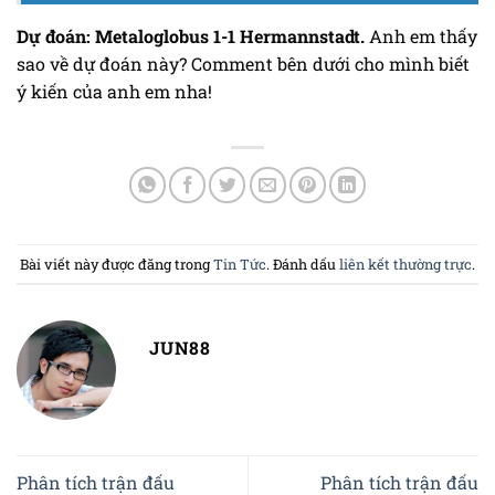
Dự đoán: Metaloglobus 1-1 Hermannstadt.
Anh em thấy
sao về dự đoán này? Comment bên dưới cho mình biết
ý kiến của anh em nha!
Bài viết này được đăng trong
Tin Tức
. Đánh dấu
liên kết thường trực
.
JUN88
Phân tích trận đấu
Phân tích trận đấu