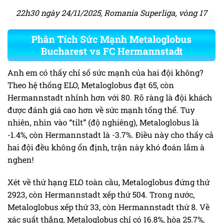
22h30 ngày 24/11/2025, Romania Superliga, vòng 17
Phân Tích Sức Mạnh Metaloglobus
Bucharest vs FC Hermannstadt
Anh em có thấy chỉ số sức mạnh của hai đội không?
Theo hệ thống ELO, Metaloglobus đạt 65, còn
Hermannstadt nhỉnh hơn với 80. Rõ ràng là đội khách
được đánh giá cao hơn về sức mạnh tổng thể. Tuy
nhiên, nhìn vào “tilt” (độ nghiêng), Metaloglobus là
-1.4%, còn Hermannstadt là -3.7%. Điều này cho thấy cả
hai đội đều không ổn định, trận này khó đoán lắm à
nghen!
Xét về thứ hạng ELO toàn cầu, Metaloglobus đứng thứ
2923, còn Hermannstadt xếp thứ 504. Trong nước,
Metaloglobus xếp thứ 33, còn Hermannstadt thứ 8. Về
xác suất thắng, Metaloglobus chỉ có 16.8%, hòa 25.7%,