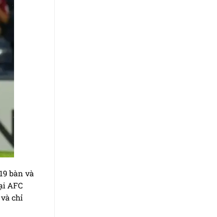
 19 bàn và
tại AFC
 và chỉ