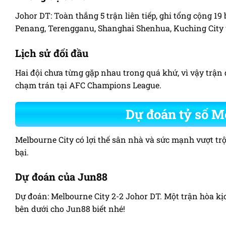
Johor DT: Toàn thắng 5 trận liên tiếp, ghi tổng cộng 19
Penang, Terengganu, Shanghai Shenhua, Kuching City 
Lịch sử đối đầu
Hai đội chưa từng gặp nhau trong quá khứ, vì vậy trận đ
chạm trán tại AFC Champions League.
Dự đoán tỷ số M
Melbourne City có lợi thế sân nhà và sức mạnh vượt tr
bại.
Dự đoán của Jun88
Dự đoán: Melbourne City 2-2 Johor DT. Một trận hòa k
bên dưới cho Jun88 biết nhé!