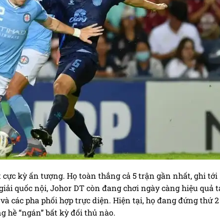
 cực kỳ ấn tượng. Họ toàn thắng cả 5 trận gần nhất, ghi tới
 giải quốc nội, Johor DT còn đang chơi ngày càng hiệu quả 
 và các pha phối hợp trực diện. Hiện tại, họ đang đứng thứ 2
g hề “ngán” bất kỳ đối thủ nào.