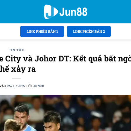
LINK PHIÊN BẢN 1
LINK PHIÊN BẢN 2
TIN TỨC
 City và Johor DT: Kết quả bất ng
thể xảy ra
 VÀO
25/11/2025
BỞI
JUN88