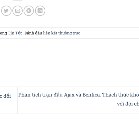
rong
Tin Tức
. Đánh dấu
liên kết thường trực
.
Phân tích trận đấu Ajax và Benfica: Thách thức kh
c đối
với đội 