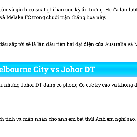
 bàn và giữ hiệu suất ghi bàn cực kỳ ấn tượng. Họ đã lần lượ
và Melaka FC trong chuỗi trận thăng hoa này.
ấu sắp tới sẽ là lần đầu tiên hai đại diện của Australia và 
elbourne City vs Johor DT
ội, nhưng Johor DT đang có phong độ cực kỳ cao và không 
ịch tính và mãn nhãn cho anh em bet thủ! Anh em nghĩ sao