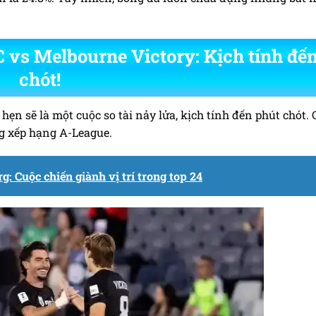
 vs Melbourne Victory: Kịch tính đế
chót!
n sẽ là một cuộc so tài nảy lửa, kịch tính đến phút chót. 
ng xếp hạng A-League.
: Cuộc chiến giành vị trí trong top 24