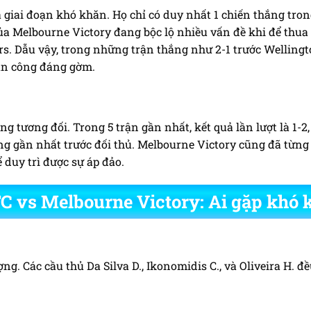
 giai đoạn khó khăn. Họ chỉ có duy nhất 1 chiến thắng tron
 của Melbourne Victory đang bộc lộ nhiều vấn đề khi để thua 
s. Dẫu vậy, trong những trận thắng như 2-1 trước Welling
tấn công đáng gờm.
 tương đối. Trong 5 trận gần nhất, kết quả lần lượt là 1-2, 1
ắng gần nhất trước đối thủ. Melbourne Victory cũng đã từng
 duy trì được sự áp đảo.
C vs Melbourne Victory: Ai gặp khó 
g. Các cầu thủ Da Silva D., Ikonomidis C., và Oliveira H. đ