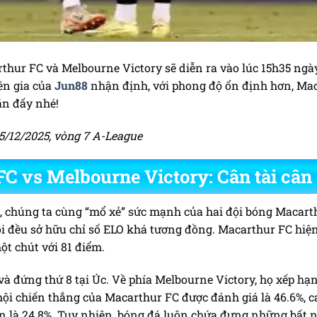
thur FC và Melbourne Victory sẽ diễn ra vào lúc 15h35 ngà
ên gia của
Jun88
nhận định, với phong độ ổn định hơn, Ma
ăn đấy nhé!
5/12/2025, vòng 7 A-League
C vs Melbourne Victory: Cân tài cân
, chúng ta cùng “mổ xẻ” sức mạnh của hai đội bóng Macart
đội đều sở hữu chỉ số ELO khá tương đồng. Macarthur FC hiệ
t chút với 81 điểm.
à đứng thứ 8 tại Úc. Về phía Melbourne Victory, họ xếp hạ
hội chiến thắng của Macarthur FC được đánh giá là 46.6%, c
án là 24.8%. Tuy nhiên, bóng đá luôn chứa đựng những bất 