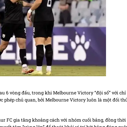
au 6 vòng đấu, trong khi Melbourne Victory “đội sổ” với chỉ
 phép chủ quan, bởi Melbourne Victory luôn là một đối thủ
hur FC gia tăng khoảng cách với nhóm cuối bảng, đồng thời 
uyết tâm “vùng lên” để thoát khỏi vị trí bét bảng đáng quên