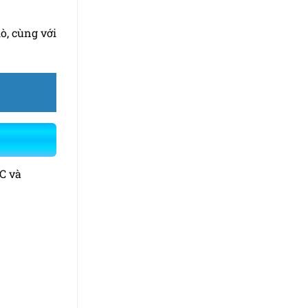
ò, cùng với
C và