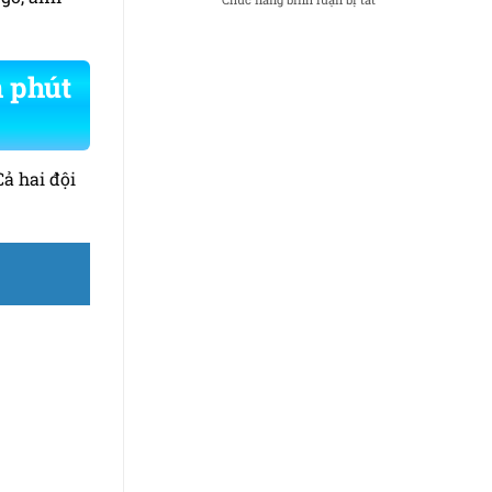
thắng
Phân
Sunderland:
tích
Liệu
trận
đội
đấu
chủ
n phút
Leeds
nhà
và
có
Chelsea:
tiếp
Cuộc
tục
khủng
thắng
Cả hai đội
hoảng
lợi?
liệu
có
tiếp
diễn?