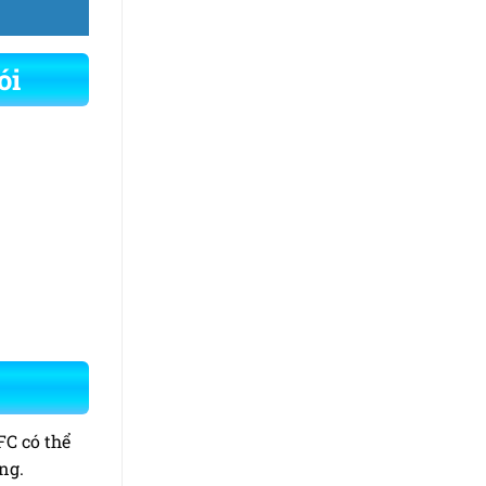
ói
FC có thể
ng.