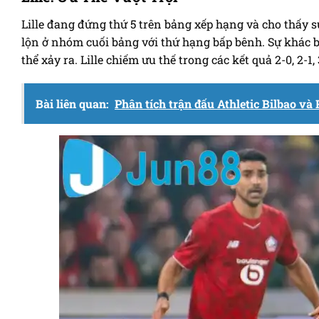
Lille đang đứng thứ 5 trên bảng xếp hạng và cho thấy sự
lộn ở nhóm cuối bảng với thứ hạng bấp bênh. Sự khác biệ
thể xảy ra. Lille chiếm ưu thế trong các kết quả 2-0, 2-1,
Bài liên quan:
Phân tích trận đấu Athletic Bilbao và