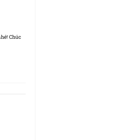
nhé! Chúc