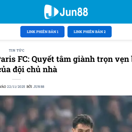
LINK PHIÊN BẢN 1
LINK PHIÊN BẢN 2
TIN TỨC
Paris FC: Quyết tâm giành trọn vẹn
của đội chủ nhà
 VÀO
22/11/2025
BỞI
JUN88