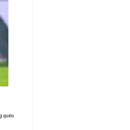
ng quên