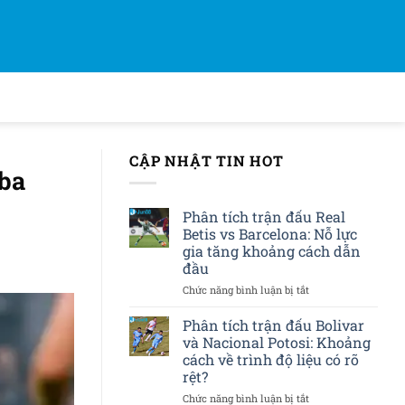
CẬP NHẬT TIN HOT
 ba
Phân tích trận đấu Real
Betis vs Barcelona: Nỗ lực
gia tăng khoảng cách dẫn
đầu
ở
Chức năng bình luận bị tắt
Phân
tích
Phân tích trận đấu Bolivar
trận
và Nacional Potosi: Khoảng
đấu
cách về trình độ liệu có rõ
Real
rệt?
Betis
vs
ở
Chức năng bình luận bị tắt