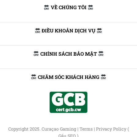
VỀ CHÚNG TÔI
ĐIỀU KHOẢN DỊCH VỤ
CHÍNH SÁCH BẢO MẬT
CHĂM SÓC KHÁCH HÀNG
Copyright 2025. Curaçao Gaming | Terms | Privacy Policy (
Gấu SEO )