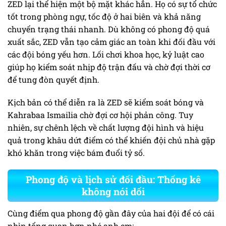
ZED lại thể hiện một bộ mặt khác hẳn. Họ có sự tổ chức
tốt trong phòng ngự, tốc độ ở hai biên và khả năng
chuyển trạng thái nhanh. Dù không có phong độ quá
xuất sắc, ZED vẫn tạo cảm giác an toàn khi đối đầu với
các đội bóng yếu hơn. Lối chơi khoa học, kỷ luật cao
giúp họ kiểm soát nhịp độ trận đấu và chờ đợi thời cơ
để tung đòn quyết định.
Kịch bản có thể diễn ra là ZED sẽ kiểm soát bóng và
Kahrabaa Ismailia chờ đợi cơ hội phản công. Tuy
nhiên, sự chênh lệch về chất lượng đội hình và hiệu
quả trong khâu dứt điểm có thể khiến đội chủ nhà gặp
khó khăn trong việc bám đuổi tỷ số.
Phong độ và lịch sử đối đầu: Thống kê
không nói dối
Cùng điểm qua phong độ gần đây của hai đội để có cái
nhìn tổng quan hơn nhé anh em: