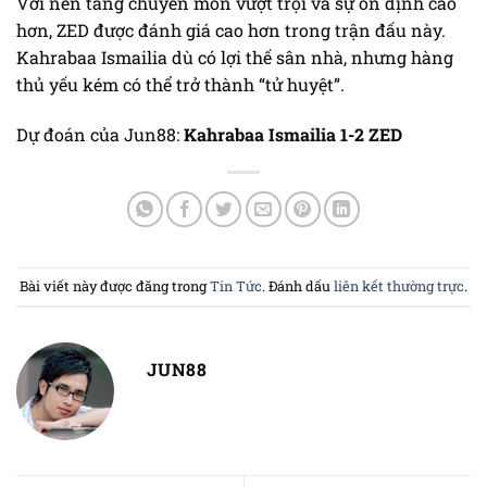
Với nền tảng chuyên môn vượt trội và sự ổn định cao
hơn, ZED được đánh giá cao hơn trong trận đấu này.
Kahrabaa Ismailia dù có lợi thế sân nhà, nhưng hàng
thủ yếu kém có thể trở thành “tử huyệt”.
Dự đoán của Jun88:
Kahrabaa Ismailia 1-2 ZED
Bài viết này được đăng trong
Tin Tức
. Đánh dấu
liên kết thường trực
.
JUN88