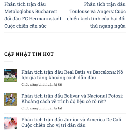
Phân tích trận đấu
Phân tích trận đấu
Metaloglobus Bucharest
Toulouse và Angers: Cuộc
đối đầu FC Hermannstadt:
chiến kịch tính của hai đối
Cuộc chiến cân sức
thủ ngang ngửa
CẬP NHẬT TIN HOT
Phân tích trận đấu Real Betis vs Barcelona: Nỗ
lực gia tăng khoảng cách dẫn đầu
ở
Chức năng bình luận bị tắt
Phân
tích
Phân tích trận đấu Bolivar và Nacional Potosi:
trận
Khoảng cách về trình độ liệu có rõ rệt?
đấu
ở
Chức năng bình luận bị tắt
Real
Phân
Betis
tích
Phân tích trận đấu Junior và America De Cali:
vs
trận
Barcelona:
Cuộc chiến cho vị trí dẫn đầu
đấu
Nỗ