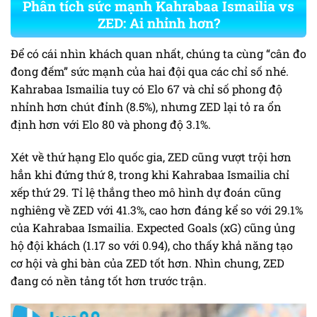
Phân tích sức mạnh Kahrabaa Ismailia vs
ZED: Ai nhỉnh hơn?
Để có cái nhìn khách quan nhất, chúng ta cùng “cân đo
đong đếm” sức mạnh của hai đội qua các chỉ số nhé.
Kahrabaa Ismailia tuy có Elo 67 và chỉ số phong độ
nhỉnh hơn chút đỉnh (8.5%), nhưng ZED lại tỏ ra ổn
định hơn với Elo 80 và phong độ 3.1%.
Xét về thứ hạng Elo quốc gia, ZED cũng vượt trội hơn
hẳn khi đứng thứ 8, trong khi Kahrabaa Ismailia chỉ
xếp thứ 29. Tỉ lệ thắng theo mô hình dự đoán cũng
nghiêng về ZED với 41.3%, cao hơn đáng kể so với 29.1%
của Kahrabaa Ismailia. Expected Goals (xG) cũng ủng
hộ đội khách (1.17 so với 0.94), cho thấy khả năng tạo
cơ hội và ghi bàn của ZED tốt hơn. Nhìn chung, ZED
đang có nền tảng tốt hơn trước trận.