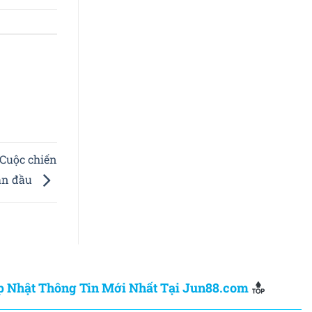
 Cuộc chiến
dẫn đầu
p Nhật Thông Tin Mới Nhất Tại Jun88.com