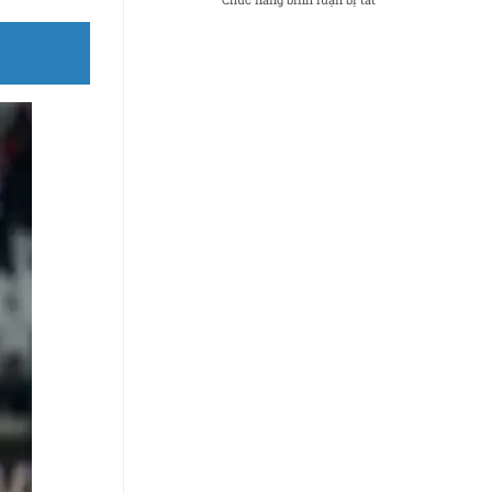
thắng
Phân
Sunderland:
tích
Liệu
trận
đội
đấu
chủ
Leeds
nhà
và
có
Chelsea:
tiếp
Cuộc
tục
khủng
thắng
hoảng
lợi?
liệu
có
tiếp
diễn?