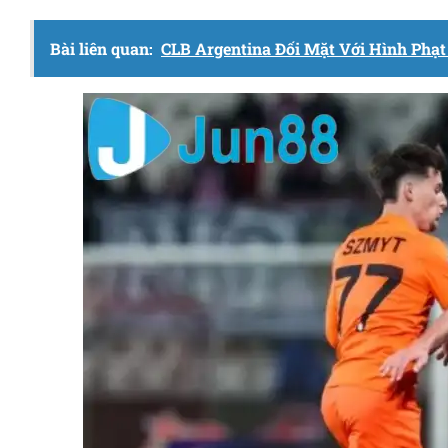
Bài liên quan:
CLB Argentina Đối Mặt Với Hình Phạ