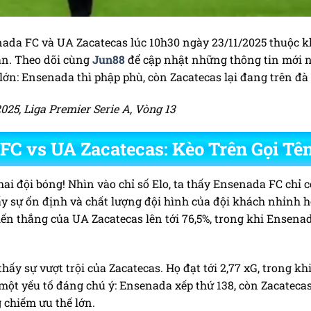
nada FC và UA Zacatecas lúc 10h30 ngày 23/11/2025 thuộc 
ẫn. Theo dõi cùng
Jun88
để cập nhật những thông tin mới n
lớn: Ensenada thì phập phù, còn Zacatecas lại đang trên đà
025, Liga Premier Serie A, Vòng 13
C vs UA Zacatecas: Kèo Trên Gọi Tên
đội bóng! Nhìn vào chỉ số Elo, ta thấy Ensenada FC chỉ có 
ấy sự ổn định và chất lượng đội hình của đội khách nhỉnh 
iến thắng của UA Zacatecas lên tới 76,5%, trong khi Ensenad
hấy sự vượt trội của Zacatecas. Họ đạt tới 2,77 xG, trong k
 một yếu tố đáng chú ý: Ensenada xếp thứ 138, còn Zacateca
g chiếm ưu thế lớn.