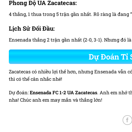
Phong Độ UA Zacatecas:
4 thắng, 1 thua trong 5 trận gần nhất. Rõ ràng là đang 
Lịch Sử Đối Đầu:
Ensenada thắng 2 trận gần nhất (2-0, 3-1). Nhưng đó là 
Dự Đoán Tỉ 
Zacatecas có nhiều lợi thế hơn, nhưng Ensenada vẫn c
thì có thể cân nhắc nhé!
Dự đoán:
Ensenada FC 1-2 UA Zacatecas
. Anh em nhớ t
nha! Chúc anh em may mắn và thắng lớn!