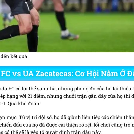
 đến kết quả
FC vs UA Zacatecas: Cơ Hội Nằm Ở Đ
da FC có lợi thế sân nhà, nhưng phong độ của họ lại thiếu
xếp hạng với 21 điểm, nhưng chuỗi trận gần đây của họ thì
 0-1. Quá khó đoán!
mục. Từ vị trí đội sổ, họ đã giành liên tiếp các chiến thắng
hiến đấu của họ đã được cải thiện rõ rệt, lối chơi cũng trở 
 có thể sẽ là yếu tố quyết định trận đấu này.