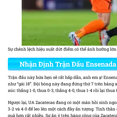
Sự chênh lệch hiệu suất dứt điểm có thể ảnh hưởng lớn
Nhận Định Trận Đấu Ensenada 
Trận đấu này hứa hẹn sẽ rất hấp dẫn, anh em ạ! Ensena
như “gái 18”. Đội bóng này đang đứng thứ 7 trên bảng 
xúc: thắng 1-0, thua 0-3, thắng 4-0, thua 1-4 rồi lại thua
Ngược lại, UA Zacatecas đang có một màn hồi sinh ngoạn 
3-2 và 4-0 để leo lên một cách đầy ấn tượng. Tinh thần c
quả hơn rất nhiều. Sự ăn ý trên hàng công của Zacatecas