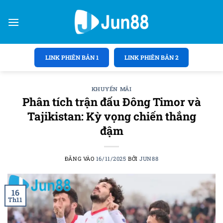
Bỏ
qua
nội
dung
LINK PHIÊN BẢN 1
LINK PHIÊN BẢN 2
KHUYẾN MÃI
Phân tích trận đấu Đông Timor và
Tajikistan: Kỳ vọng chiến thắng
đậm
ĐĂNG VÀO
16/11/2025
BỞI
JUN88
16
Th11