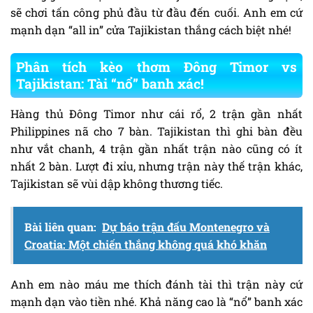
sẽ chơi tấn công phủ đầu từ đầu đến cuối. Anh em cứ
mạnh dạn “all in” cửa Tajikistan thắng cách biệt nhé!
Phân tích kèo thơm Đông Timor vs
Tajikistan: Tài “nổ” banh xác!
Hàng thủ Đông Timor như cái rổ, 2 trận gần nhất
Philippines nã cho 7 bàn. Tajikistan thì ghi bàn đều
như vắt chanh, 4 trận gần nhất trận nào cũng có ít
nhất 2 bàn. Lượt đi xỉu, nhưng trận này thế trận khác,
Tajikistan sẽ vùi dập không thương tiếc.
Bài liên quan:
Dự báo trận đấu Montenegro và
Croatia: Một chiến thắng không quá khó khăn
Anh em nào máu me thích đánh tài thì trận này cứ
mạnh dạn vào tiền nhé. Khả năng cao là “nổ” banh xác