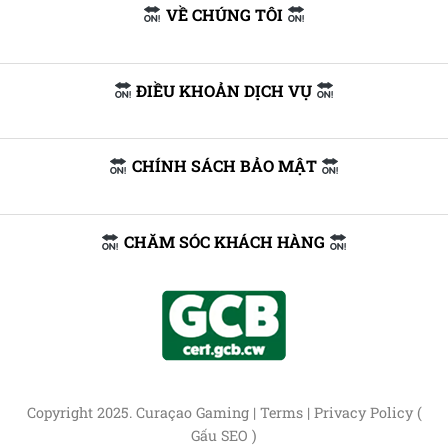
VỀ CHÚNG TÔI
ĐIỀU KHOẢN DỊCH VỤ
CHÍNH SÁCH BẢO MẬT
CHĂM SÓC KHÁCH HÀNG
Copyright 2025. Curaçao Gaming | Terms | Privacy Policy (
Gấu SEO )