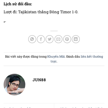
Lịch sử đối đầu:
Lượt đi: Tajikistan thắng Đông Timor 1-0.
“`
Bài viết này được đăng trong
Khuyến Mãi
. Đánh dấu
liên kết thường
trực
.
JUN88