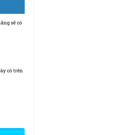
năng sẽ có
này có trên