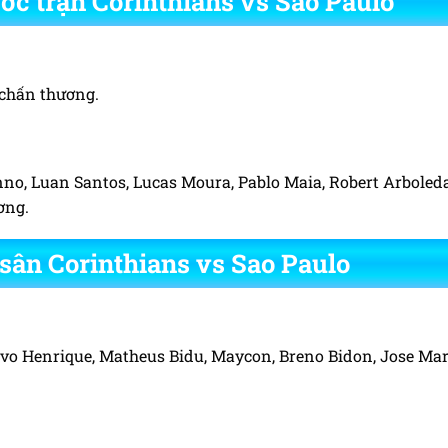
ước trận Corinthians vs Sao Paulo
o chấn thương.
no, Luan Santos, Lucas Moura, Pablo Maia, Robert Arboleda
ơng.
 sân Corinthians vs Sao Paulo
vo Henrique, Matheus Bidu, Maycon, Breno Bidon, Jose Mar