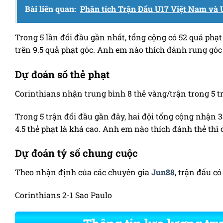
Bài liên quan:
Phân tích Trận Đấu U17 Việt Nam và
Trong 5 lần đối đầu gần nhất, tổng cộng có 52 quả phạt 
trên 9.5 quả phạt góc. Anh em nào thích đánh rung góc 
Dự đoán số thẻ phạt
Corinthians nhận trung bình 8 thẻ vàng/trận trong 5 tr
Trong 5 trận đối đầu gần đây, hai đội tổng cộng nhận 33
4.5 thẻ phạt là khá cao. Anh em nào thích đánh thẻ thì
Dự đoán tỷ số chung cuộc
Theo nhận định của các chuyên gia
Jun88
, trận đấu có
Corinthians 2-1 Sao Paulo