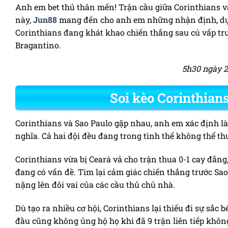
Anh em bet thủ thân mến! Trận cầu giữa Corinthians v
này,
Jun88
mang đến cho anh em những nhận định, dự đo
Corinthians đang khát khao chiến thắng sau cú vấp trư
Bragantino.
5h30 ngày 2
Soi kèo Corinthian
Corinthians và Sao Paulo gặp nhau, anh em xác định là
nghĩa. Cả hai đội đều đang trong tình thế không thể 
Corinthians vừa bị Ceará vả cho trận thua 0-1 cay đắn
đang có vấn đề. Tìm lại cảm giác chiến thắng trước Sa
nặng lên đôi vai của các cầu thủ chủ nhà.
Dù tạo ra nhiều cơ hội, Corinthians lại thiếu đi sự sắc
đầu cũng không ủng hộ họ khi đã 9 trận liên tiếp không