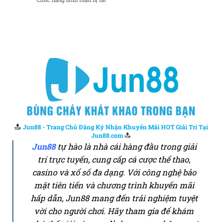
Liverpool
khoảng
không
Phân
gặp
cách
thể
tích
Sunderland:
hai
đoán
trận
Liệu
bàn
trước
đấu
đội
thắng
Leeds
chủ
và
nhà
Chelsea:
có
Cuộc
tiếp
khủng
tục
hoảng
thắng
liệu
lợi?
có
tiếp
diễn?
Jun88 - Trang Chủ Đăng Ký Nhận Khuyến Mãi HOT Giải Trí Tại
Jun88.com
Jun88
tự hào là nhà cái hàng đầu trong giải
trí trực tuyến, cung cấp cá cược thể thao,
casino và xổ số đa dạng. Với công nghệ bảo
mật tiên tiến và chương trình khuyến mãi
hấp dẫn, Jun88 mang đến trải nghiệm tuyệt
vời cho người chơi. Hãy tham gia để khám