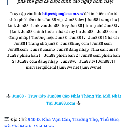
phá thế giới cá cược đỉnh cao ngay hôm nay!
Truy cập vào link
https://google.com.vn/
để tìm kiếm các từ
khóa phổ biến như: Jun88 vip | Jun88 dev | Jun88 trang chủ |
Link Jun88 | Link vào Jun88 |
key Jun 88 | trang chủ Jun88tv
| Link Jun88 chính thức | nhà cái uy tín Jun88 | Jun88 com
đăng nhập | Thương hiệu Jun88 |
Jun88 tv | Jun888 | Nhà cái
Jun88 | Trang chủ jun88 | Jun88king com | Jun88 com |
Jun88.com | Jun88 casino |Jun88 đăng nhập | Nha cai Jun88 |
Jun88 phiên bản 1 | Jun88 phiên bản 2 | Jun88 com phiên bản
2 | Jun88 com đăng nhập |
Jun88v6 | Jun88.tv | Jun88v1 |
niervaertgilde.nl | jun88w net | jun88wnet
Jun88 - Truy Cập Jun888 Cập Nhật Thông Tin Mới Nhất
Tại Jun88.com
Địa Chỉ:
940 Đ. Kha Vạn Cân, Trường Thọ, Thủ Đức,
Hồ Chí Minh, Việt Nam