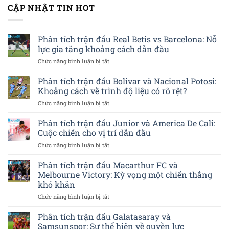
CẬP NHẬT TIN HOT
Phân tích trận đấu Real Betis vs Barcelona: Nỗ
lực gia tăng khoảng cách dẫn đầu
ở
Chức năng bình luận bị tắt
Phân
tích
Phân tích trận đấu Bolivar và Nacional Potosi:
trận
Khoảng cách về trình độ liệu có rõ rệt?
đấu
ở
Chức năng bình luận bị tắt
Real
Phân
Betis
tích
Phân tích trận đấu Junior và America De Cali:
vs
trận
Barcelona:
Cuộc chiến cho vị trí dẫn đầu
đấu
Nỗ
ở
Chức năng bình luận bị tắt
Bolivar
lực
Phân
và
gia
tích
Phân tích trận đấu Macarthur FC và
Nacional
tăng
trận
Potosi:
Melbourne Victory: Kỳ vọng một chiến thắng
khoảng
đấu
Khoảng
cách
khó khăn
Junior
cách
dẫn
ở
Chức năng bình luận bị tắt
và
về
đầu
Phân
America
trình
tích
De
Phân tích trận đấu Galatasaray và
độ
trận
Cali:
liệu
Samsunspor: Sự thể hiện về quyền lực