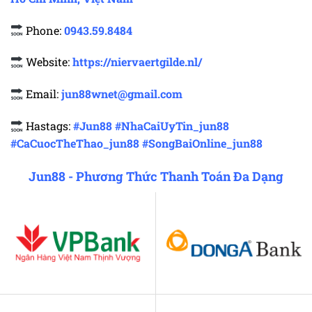
Phone:
0943.59.8484
Website:
https://niervaertgilde.nl/
Email:
jun88wnet@gmail.com
Hastags:
#Jun88 #NhaCaiUyTin_jun88
#CaCuocTheThao_jun88 #SongBaiOnline_jun88
Jun88 - Phương Thức Thanh Toán Đa Dạng