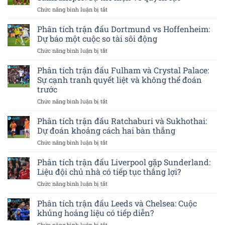
đấu
Cuộc
có
ở
Chức năng bình luận bị tắt
Macarthur
chiến
rõ
Phân
FC
cho
rệt?
tích
Phân tích trận đấu Dortmund vs Hoffenheim:
và
vị
trận
Melbourne
trí
Dự báo một cuộc so tài sôi động
đấu
Victory:
dẫn
ở
Chức năng bình luận bị tắt
Galatasaray
Kỳ
đầu
Phân
và
vọng
tích
Phân tích trận đấu Fulham và Crystal Palace:
Samsunspor:
một
trận
Sự
Sự cạnh tranh quyết liệt và không thể đoán
chiến
đấu
thể
thắng
trước
Dortmund
hiện
khó
ở
Chức năng bình luận bị tắt
vs
về
khăn
Phân
Hoffenheim:
quyền
tích
Dự
Phân tích trận đấu Ratchaburi và Sukhothai:
lực
trận
báo
Dự đoán khoảng cách hai bàn thắng
đấu
một
ở
Chức năng bình luận bị tắt
Fulham
cuộc
Phân
và
so
tích
Phân tích trận đấu Liverpool gặp Sunderland:
Crystal
tài
trận
Palace:
sôi
Liệu đội chủ nhà có tiếp tục thắng lợi?
đấu
Sự
động
ở
Chức năng bình luận bị tắt
Ratchaburi
cạnh
Phân
và
tranh
tích
Phân tích trận đấu Leeds và Chelsea: Cuộc
Sukhothai:
quyết
trận
Dự
khủng hoảng liệu có tiếp diễn?
liệt
đấu
đoán
và
ở
Chức năng bình luận bị tắt