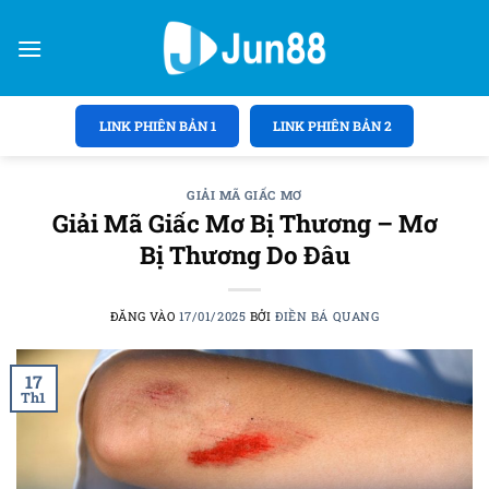
Bỏ
qua
nội
dung
LINK PHIÊN BẢN 1
LINK PHIÊN BẢN 2
GIẢI MÃ GIẤC MƠ
Giải Mã Giấc Mơ Bị Thương – Mơ
Bị Thương Do Đâu
ĐĂNG VÀO
17/01/2025
BỞI
ĐIỀN BÁ QUANG
17
Th1