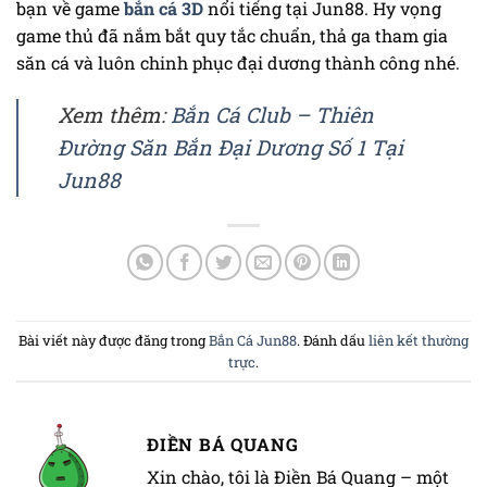
bạn về game
bắn cá 3D
nổi tiếng tại Jun88. Hy vọng
game thủ đã nắm bắt quy tắc chuẩn, thả ga tham gia
săn cá và luôn chinh phục đại dương thành công nhé.
Xem thêm:
Bắn Cá Club – Thiên
Đường Săn Bắn Đại Dương Số 1 Tại
Jun88
Bài viết này được đăng trong
Bắn Cá Jun88
. Đánh dấu
liên kết thường
trực
.
ĐIỀN BÁ QUANG
Xin chào, tôi là Điền Bá Quang – một