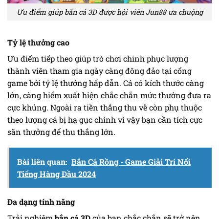
Ưu điểm giúp bắn cá 3D được hội viên Jun88 ưa chuộng
Tỷ lệ thưởng cao
Ưu điểm tiếp theo giúp trò chơi chinh phục lượng
thành viên tham gia ngày càng đông đảo tại cổng
game bởi tỷ lệ thưởng hấp dẫn. Cá có kích thước càng
lớn, càng hiếm xuất hiện chắc chắn mức thưởng đưa ra
cực khủng. Ngoài ra tiền thắng thu về còn phụ thuộc
theo lượng cá bị hạ gục chính vì vậy bạn cần tích cực
săn thưởng để thu thắng lớn.
Bài liên quan:
Bắn Cá Rồng - Game Giải Trí Nổi
Tiếng Hàng Đầu 2024
Đa dạng tính năng
Trải nghiệm
bắn cá 3D
của bạn chắc chắn sẽ trở nên