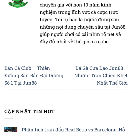
chuyên gia với hơn 10 năm kinh
nghiệm trong lĩnh vực cá cược trực
tuyến. Tôi tự hào là người đứng sau
những nội dung chuyên sâu tại Jun88,
giúp người chơi có cái nhìn rõ nét và
đầy đủ nhất về thế giới cá cược.
Bắn Cá Club – Thiên
Đá Gà Cựa Dao Jun88 –
Đường Săn Bắn Đại Dương
Những Trận Chiến Khét
Số 1 Tại Jun88
Nhất Thế Giới
CẬP NHẬT TIN HOT
Phân tích trận đấu Real Betis vs Barcelona: Nỗ