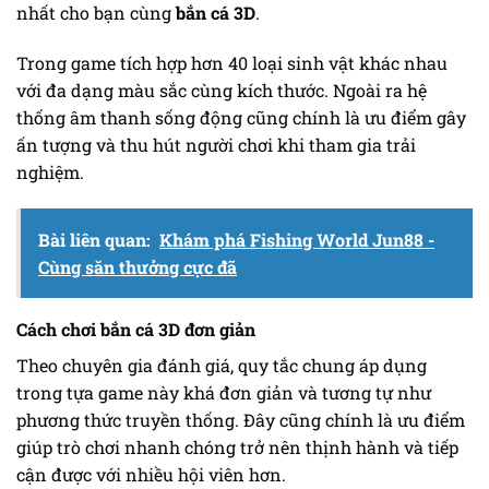
nhất cho bạn cùng
bắn cá 3D
.
Trong game tích hợp hơn 40 loại sinh vật khác nhau
với đa dạng màu sắc cùng kích thước. Ngoài ra hệ
thống âm thanh sống động cũng chính là ưu điểm gây
ấn tượng và thu hút người chơi khi tham gia trải
nghiệm.
Bài liên quan:
Khám phá Fishing World Jun88 -
Cùng săn thưởng cực đã
Cách chơi bắn cá 3D đơn giản
Theo chuyên gia đánh giá, quy tắc chung áp dụng
trong tựa game này khá đơn giản và tương tự như
phương thức truyền thống. Đây cũng chính là ưu điểm
giúp trò chơi nhanh chóng trở nên thịnh hành và tiếp
cận được với nhiều hội viên hơn.