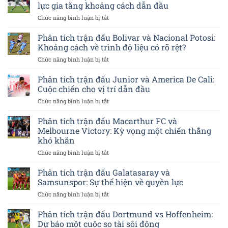
lực gia tăng khoảng cách dẫn đầu
ở
Chức năng bình luận bị tắt
Phân
tích
Phân tích trận đấu Bolivar và Nacional Potosi:
trận
Khoảng cách về trình độ liệu có rõ rệt?
đấu
ở
Chức năng bình luận bị tắt
Real
Phân
Betis
tích
Phân tích trận đấu Junior và America De Cali:
vs
trận
Barcelona:
Cuộc chiến cho vị trí dẫn đầu
đấu
Nỗ
ở
Chức năng bình luận bị tắt
Bolivar
lực
Phân
và
gia
tích
Phân tích trận đấu Macarthur FC và
Nacional
tăng
trận
Potosi:
Melbourne Victory: Kỳ vọng một chiến thắng
khoảng
đấu
Khoảng
cách
khó khăn
Junior
cách
dẫn
ở
Chức năng bình luận bị tắt
và
về
đầu
Phân
America
trình
tích
De
Phân tích trận đấu Galatasaray và
độ
trận
Cali:
liệu
Samsunspor: Sự thể hiện về quyền lực
đấu
Cuộc
có
ở
Chức năng bình luận bị tắt
Macarthur
chiến
rõ
Phân
FC
cho
rệt?
tích
Phân tích trận đấu Dortmund vs Hoffenheim:
và
vị
trận
Melbourne
trí
Dự báo một cuộc so tài sôi động