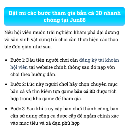
Bật mí các bước tham gia bắn cá 3D nhanh
chóng tại Jun88
Nếu hội viên muốn trải nghiệm khám phá đại dương
và săn sinh vật cùng trò chơi cần thực hiện các thao
tác đơn giản như sau:
Bước 1: Đầu tiên người chơi cần
đăng ký tài khoản
hội viên
tại website chính thống sau đó nạp vốn
chơi theo hướng dẫn.
Bước 2: Lúc này người chơi hãy chọn chuyên mục
bắn cá và tìm kiếm tựa game
bắn cá 3D
được tích
hợp trong kho game để tham gia.
Bước 3: Sau khi truy cập bàn chơi thành công, bạn
cần sử dụng công cụ được cấp để ngắm chính xác
vào mục tiêu và xả đạn phù hợp.