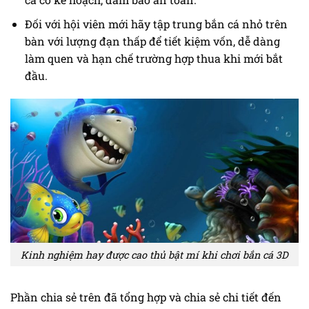
Đối với hội viên mới hãy tập trung bắn cá nhỏ trên
bàn với lượng đạn thấp để tiết kiệm vốn, dễ dàng
làm quen và hạn chế trường hợp thua khi mới bắt
đầu.
Kinh nghiệm hay được cao thủ bật mí khi chơi bắn cá 3D
Phần chia sẻ trên đã tổng hợp và chia sẻ chi tiết đến