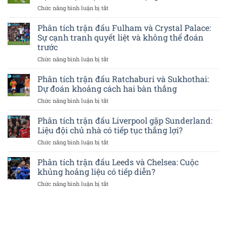
đấu
Victory:
dẫn
ở
Chức năng bình luận bị tắt
Galatasaray
Kỳ
đầu
Phân
và
vọng
tích
Phân tích trận đấu Fulham và Crystal Palace:
Samsunspor:
một
trận
Sự
Sự cạnh tranh quyết liệt và không thể đoán
chiến
đấu
thể
thắng
trước
Dortmund
hiện
khó
ở
Chức năng bình luận bị tắt
vs
về
khăn
Phân
Hoffenheim:
quyền
tích
Dự
Phân tích trận đấu Ratchaburi và Sukhothai:
lực
trận
báo
Dự đoán khoảng cách hai bàn thắng
đấu
một
ở
Chức năng bình luận bị tắt
Fulham
cuộc
Phân
và
so
tích
Phân tích trận đấu Liverpool gặp Sunderland:
Crystal
tài
trận
Palace:
sôi
Liệu đội chủ nhà có tiếp tục thắng lợi?
đấu
Sự
động
ở
Chức năng bình luận bị tắt
Ratchaburi
cạnh
Phân
và
tranh
tích
Phân tích trận đấu Leeds và Chelsea: Cuộc
Sukhothai:
quyết
trận
Dự
khủng hoảng liệu có tiếp diễn?
liệt
đấu
đoán
và
ở
Chức năng bình luận bị tắt
Liverpool
khoảng
không
Phân
gặp
cách
thể
tích
Sunderland:
hai
đoán
trận
Liệu
bàn
trước
đấu
đội
thắng
Leeds