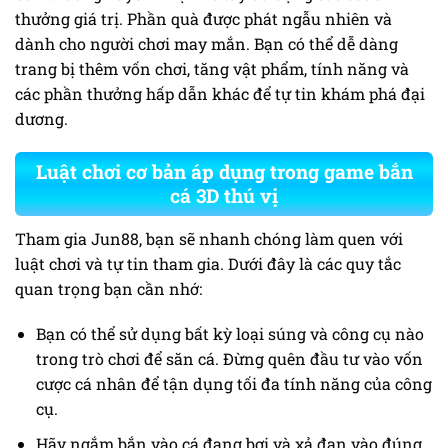
thưởng giá trị. Phần quà được phát ngẫu nhiên và
dành cho người chơi may mắn. Bạn có thể dễ dàng
trang bị thêm vốn chơi, tăng vật phẩm, tính năng và
các phần thưởng hấp dẫn khác để tự tin khám phá đại
dương.
Luật chơi cơ bản áp dụng trong game bắn
cá 3D thú vị
Tham gia Jun88, bạn sẽ nhanh chóng làm quen với
luật chơi và tự tin tham gia. Dưới đây là các quy tắc
quan trọng bạn cần nhớ:
Bạn có thể sử dụng bất kỳ loại súng và công cụ nào
trong trò chơi để săn cá. Đừng quên đầu tư vào vốn
cược cá nhân để tận dụng tối đa tính năng của công
cụ.
Hãy ngắm bắn vào cá đang bơi và xả đạn vào đúng