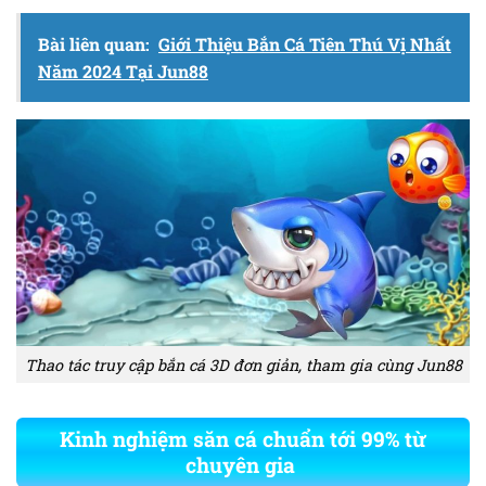
Bài liên quan:
Giới Thiệu Bắn Cá Tiên Thú Vị Nhất
Năm 2024 Tại Jun88
Thao tác truy cập bắn cá 3D đơn giản, tham gia cùng Jun88
Kinh nghiệm săn cá chuẩn tới 99% từ
chuyên gia