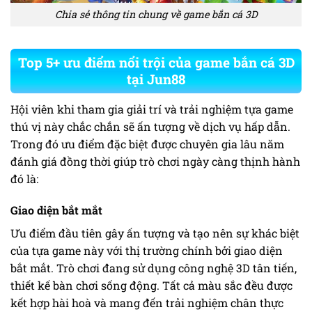
Chia sẻ thông tin chung về game bắn cá 3D
Top 5+ ưu điểm nổi trội của game bắn cá 3D
tại Jun88
Hội viên khi tham gia giải trí và trải nghiệm tựa game
thú vị này chắc chắn sẽ ấn tượng về dịch vụ hấp dẫn.
Trong đó ưu điểm đặc biệt được chuyên gia lâu năm
đánh giá đồng thời giúp trò chơi ngày càng thịnh hành
đó là:
Giao diện bắt mắt
Ưu điểm đầu tiên gây ấn tượng và tạo nên sự khác biệt
của tựa game này với thị trường chính bởi giao diện
bắt mắt. Trò chơi đang sử dụng công nghệ 3D tân tiến,
thiết kế bàn chơi sống động. Tất cả màu sắc đều được
kết hợp hài hoà và mang đến trải nghiệm chân thực