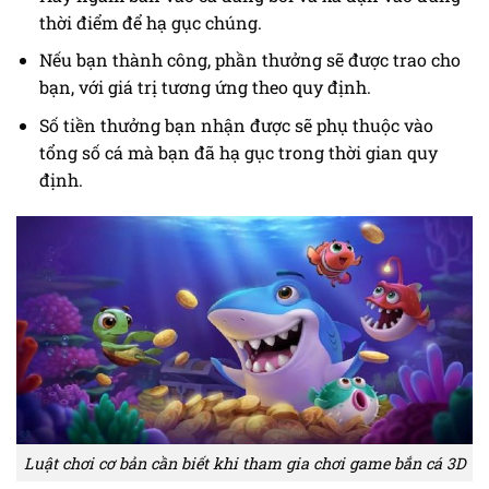
thời điểm để hạ gục chúng.
Nếu bạn thành công, phần thưởng sẽ được trao cho
bạn, với giá trị tương ứng theo quy định.
Số tiền thưởng bạn nhận được sẽ phụ thuộc vào
tổng số cá mà bạn đã hạ gục trong thời gian quy
định.
Luật chơi cơ bản cần biết khi tham gia chơi game bắn cá 3D