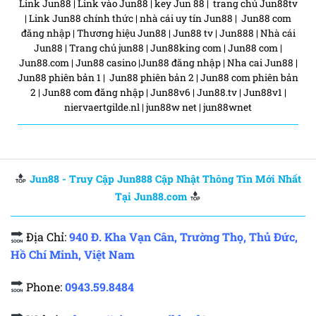
Link Jun88 | Link vào Jun88 |
key Jun 88 | trang chủ Jun88tv
| Link Jun88 chính thức | nhà cái uy tín Jun88 | Jun88 com
đăng nhập | Thương hiệu Jun88 |
Jun88 tv | Jun888 | Nhà cái
Jun88 | Trang chủ jun88 | Jun88king com | Jun88 com |
Jun88.com | Jun88 casino |Jun88 đăng nhập | Nha cai Jun88 |
Jun88 phiên bản 1 | Jun88 phiên bản 2 | Jun88 com phiên bản
2 | Jun88 com đăng nhập |
Jun88v6 | Jun88.tv | Jun88v1 |
niervaertgilde.nl | jun88w net | jun88wnet
Jun88 - Truy Cập Jun888 Cập Nhật Thông Tin Mới Nhất
Tại Jun88.com
Địa Chỉ:
940 Đ. Kha Vạn Cân, Trường Thọ, Thủ Đức,
Hồ Chí Minh, Việt Nam
Phone:
0943.59.8484