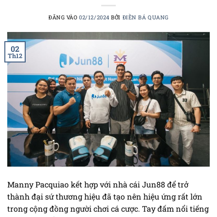
ĐĂNG VÀO
02/12/2024
BỞI
ĐIỀN BÁ QUANG
02
Th12
Manny Pacquiao kết hợp với nhà cái Jun88 để trở
thành đại sứ thương hiệu đã tạo nên hiệu ứng rất lớn
trong cộng đồng người chơi cá cược. Tay đấm nổi tiếng