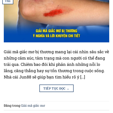
Th1
Giải mã giấc mơ bị thương mang lại cái nhìn sâu sắc về
những cảm xúc, tâm trạng mà con người có thể đang
trải qua. Chiêm bao đôi khi phản ánh những nỗi lo
lắng, căng thẳng hay sự tổn thương trong cuộc sống.
Nhà cái Jun88 sẽ giúp bạn tìm hiểu rõ ý […]
TIẾP TỤC ĐỌC
→
Đăng trong
Giải mã giấc mơ