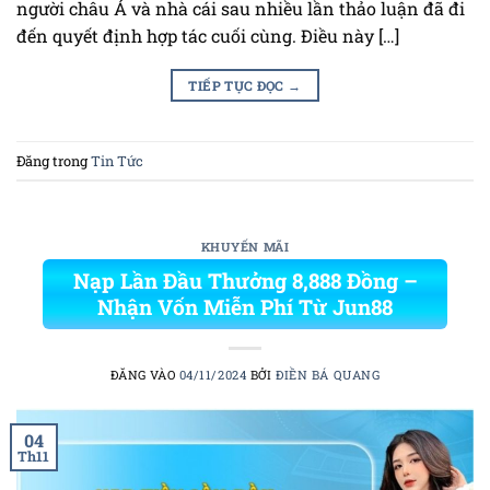
người châu Á và nhà cái sau nhiều lần thảo luận đã đi
đến quyết định hợp tác cuối cùng. Điều này […]
TIẾP TỤC ĐỌC
→
Đăng trong
Tin Tức
KHUYẾN MÃI
Nạp Lần Đầu Thưởng 8,888 Đồng –
Nhận Vốn Miễn Phí Từ Jun88
ĐĂNG VÀO
04/11/2024
BỞI
ĐIỀN BÁ QUANG
04
Th11