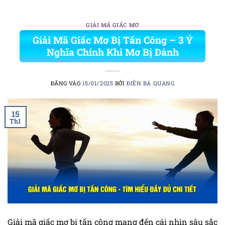
GIẢI MÃ GIẤC MƠ
Giải Mã Giấc Mơ Bị Tấn Công – 3 Ý
Nghĩa Chính Khi Mơ Bị Đánh
ĐĂNG VÀO
15/01/2025
BỞI
ĐIỀN BÁ QUANG
15
Th1
Giải mã giấc mơ bị tấn công mang đến cái nhìn sâu sắc