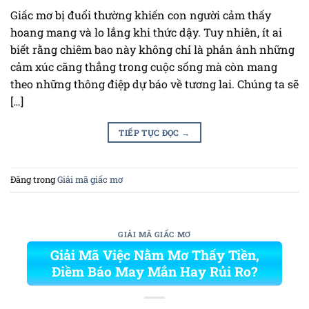
Giấc mơ bị đuổi thường khiến con người cảm thấy
hoang mang và lo lắng khi thức dậy. Tuy nhiên, ít ai
biết rằng chiêm bao này không chỉ là phản ánh những
cảm xúc căng thẳng trong cuộc sống mà còn mang
theo những thông điệp dự báo về tương lai. Chúng ta sẽ
[…]
TIẾP TỤC ĐỌC
→
Đăng trong
Giải mã giấc mơ
GIẢI MÃ GIẤC MƠ
Giải Mã Việc Nằm Mơ Thấy Tiền,
Điềm Báo May Mắn Hay Rủi Ro?