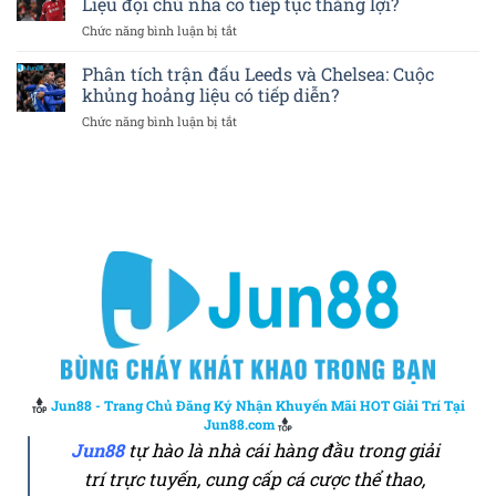
Liệu đội chủ nhà có tiếp tục thắng lợi?
đấu
Sự
động
ở
Chức năng bình luận bị tắt
Ratchaburi
cạnh
Phân
và
tranh
tích
Phân tích trận đấu Leeds và Chelsea: Cuộc
Sukhothai:
quyết
trận
Dự
khủng hoảng liệu có tiếp diễn?
liệt
đấu
đoán
và
ở
Chức năng bình luận bị tắt
Liverpool
khoảng
không
Phân
gặp
cách
thể
tích
Sunderland:
hai
đoán
trận
Liệu
bàn
trước
đấu
đội
thắng
Leeds
chủ
và
nhà
Chelsea:
có
Cuộc
tiếp
khủng
tục
hoảng
thắng
liệu
lợi?
có
tiếp
diễn?
Jun88 - Trang Chủ Đăng Ký Nhận Khuyến Mãi HOT Giải Trí Tại
Jun88.com
Jun88
tự hào là nhà cái hàng đầu trong giải
trí trực tuyến, cung cấp cá cược thể thao,