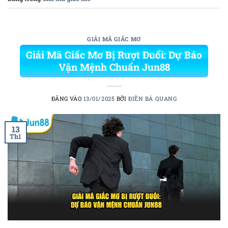
GIẢI MÃ GIẤC MƠ
Giải Mã Giấc Mơ Bị Rượt Đuổi: Dự Báo
Vận Mệnh Chuẩn Jun88
ĐĂNG VÀO
13/01/2025
BỞI
ĐIỀN BÁ QUANG
13
Th1